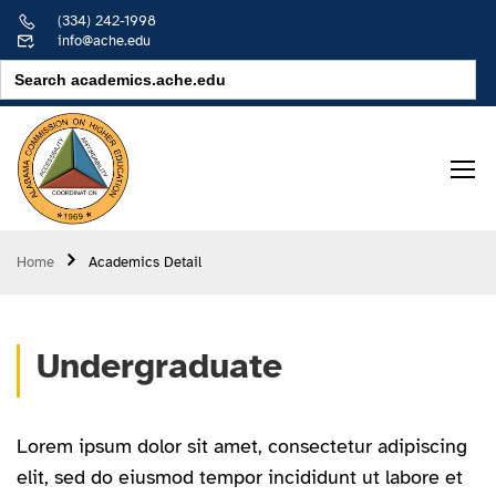
(334) 242-1998
info@ache.edu
Search
for:
Home
Academics Detail
Undergraduate
Lorem ipsum dolor sit amet, consectetur adipiscing
elit, sed do eiusmod tempor incididunt ut labore et